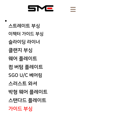
스트레이트 부싱
이젝터 가이드 부싱
​슬라이딩 라이너
클랜지 부싱
웨어 플레이트
컴 버텀 플레이트
SGO U/C 베어링
스러스트 와셔
박형 웨어 플레이트
스탠다드 플레이트
가이드 부싱