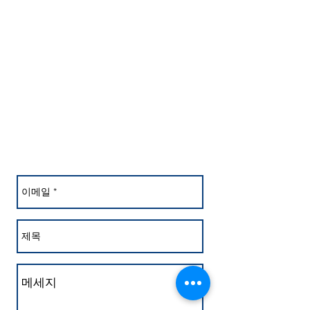
경기도 화성시 팔탄면 시청로
1020-6
TEL.
031-366-6256
~8
FAX.
031-366-6259
cco235@hanmail.net
문의사항