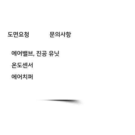
도면요청
문의사항
에어밸브, 진공 유닛
온도센서
에어치퍼